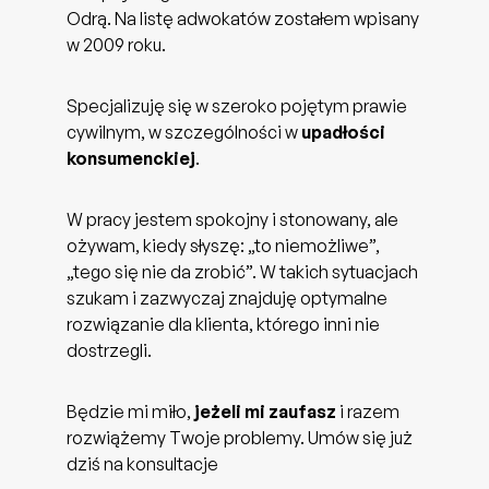
Odrą. Na listę adwokatów zostałem wpisany
w 2009 roku.
Specjalizuję się w szeroko pojętym prawie
cywilnym, w szczególności w
upadłości
konsumenckiej
.
W pracy jestem spokojny i stonowany, ale
ożywam, kiedy słyszę: „to niemożliwe”,
„tego się nie da zrobić”. W takich sytuacjach
szukam i zazwyczaj znajduję optymalne
rozwiązanie dla klienta, którego inni nie
dostrzegli.
Będzie mi miło,
jeżeli mi zaufasz
i razem
rozwiążemy Twoje problemy. Umów się już
dziś na konsultacje