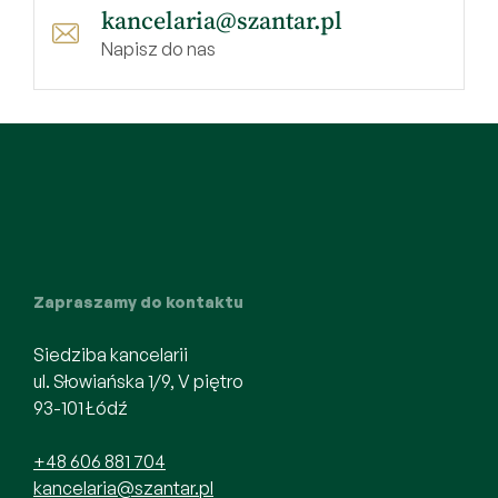
kancelaria@szantar.pl
Napisz do nas
Zapraszamy do kontaktu
Siedziba kancelarii
ul. Słowiańska 1/9, V piętro
93-101 Łódź
+48 606 881 704
kancelaria@szantar.pl