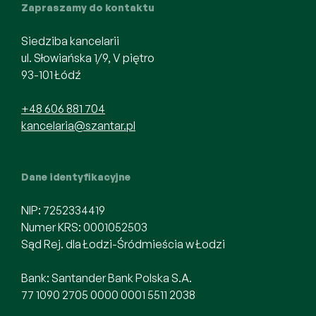
Zapraszamy do kontaktu
Siedziba kancelarii
ul. Słowiańska 1/9, V piętro
93-101 Łódź
+48 606 881 704
kancelaria@szantar.pl
Dane identyfikacyjne
NIP: 7252334419
Numer KRS: 0001052503
Sąd Rej. dla Łodzi-Śródmieścia w Łodzi
Bank: Santander Bank Polska S.A.
77 1090 2705 0000 0001 5511 2038