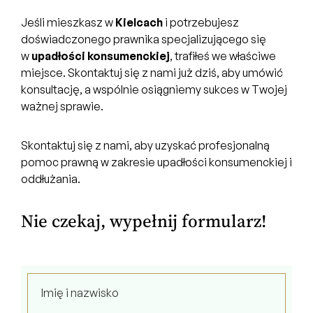
Jeśli mieszkasz w
Kielcach
i potrzebujesz
doświadczonego prawnika specjalizującego się
w
upadłości konsumenckiej
, trafiłeś we właściwe
miejsce. Skontaktuj się z nami już dziś, aby umówić
konsultację, a wspólnie osiągniemy sukces w Twojej
ważnej sprawie.
Skontaktuj się z nami, aby uzyskać profesjonalną
pomoc prawną w zakresie upadłości konsumenckiej i
oddłużania.
Nie czekaj, wypełnij formularz!
P
Imię i nazwisko
l