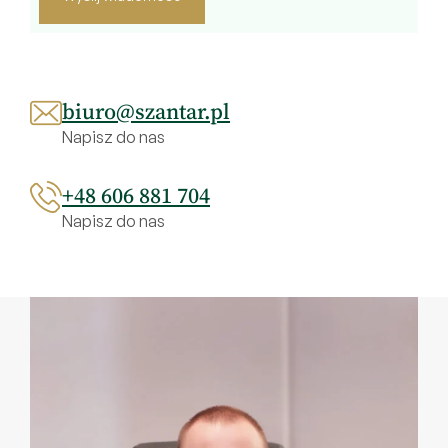
m
p
t
y
biuro@szantar.pl
.
Napisz do nas
+48 606 881 704
Napisz do nas