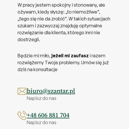
W pracy jestem spokojny i stonowany, ale
ożywam, kiedy słyszę: „to niemożliwe”,
„tego się nie da zrobić”. W takich sytuacjach
szukam i zazwyczaj znajduję optymalne
rozwiązanie dla klienta, którego inni nie
dostrzegli.
Będzie mi miło,
jeżeli mi zaufasz
i razem
rozwiążemy Twoje problemy. Umów się już
dziś na konsultacje
biuro@szantar.pl
Napisz do nas
+48 606 881 704
Napisz do nas