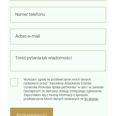
e
a
s
Numer telefonu
e
l
e
Adres e-mail
a
v
e
t
Treść pytania lub wiadomości
h
i
s
Wyrażam zgodę na przetwarzanie moich danych
f
osobowych przez "Kancelaria Adwokacka Szantar
i
Uznańska Porwisiak spółka partnerska" w celu i w zakresie
niezbędnym do realizacji obsługi niniejszego zgłoszenia.
e
Zapoznałem się z treścią informacji o sposobie
przetwarzania Moich danych osobowych na
tej stronie
.
l
d
e