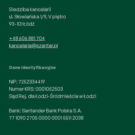
Siedziba kancelarii
ul. Słowiańska 1/9, V piętro
93-101 Łódź
+48 606 881 704
kancelaria@szantar.pl
Dane identyfikacyjne
NIP: 7252334419
Numer KRS: 0001052503
Sąd Rej. dla Łodzi-Śródmieścia w Łodzi
Bank: Santander Bank Polska S.A.
77 1090 2705 0000 0001 5511 2038