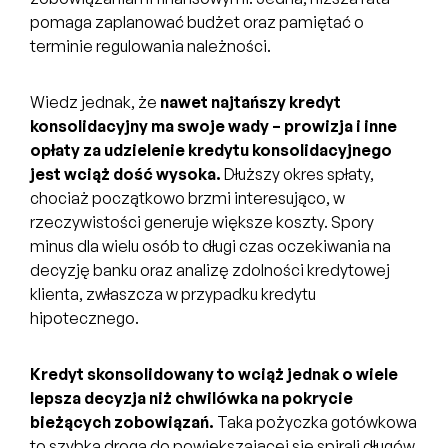
pomaga zaplanować budżet oraz pamiętać o
terminie regulowania należności.
Wiedz jednak, że
nawet najtańszy kredyt
konsolidacyjny ma swoje wady – prowizja i inne
opłaty za udzielenie kredytu konsolidacyjnego
jest wciąż dość wysoka.
Dłuższy okres spłaty,
chociaż początkowo brzmi interesująco, w
rzeczywistości generuje większe koszty. Spory
minus dla wielu osób to długi czas oczekiwania na
decyzję banku oraz analizę zdolności kredytowej
klienta, zwłaszcza w przypadku kredytu
hipotecznego.
Kredyt skonsolidowany to wciąż jednak o wiele
lepsza decyzja niż chwilówka na pokrycie
bieżących zobowiązań.
Taka pożyczka gotówkowa
to szybka droga do powiększającej się spirali długów.